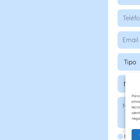
Para
alma
tecn
ident
nega
He lei