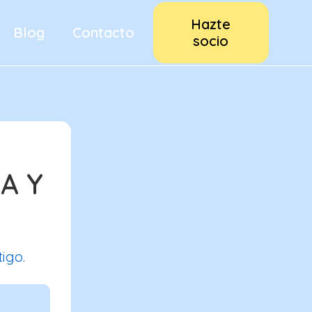
Hazte
Blog
Contacto
socio
A Y
igo.