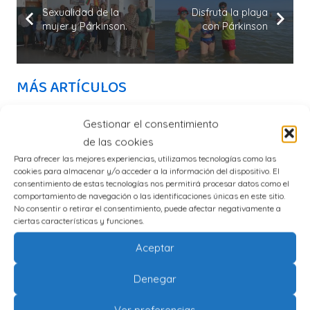
Sexualidad de la
Disfruta la playa
mujer y Párkinson.
con Párkinson
MÁS ARTÍCULOS
XXIX Aniversario Asociación Párkinson Málaga
Gestionar el consentimiento
de las cookies
Ejercita tu mente con el programa «Despierta tu
Para ofrecer las mejores experiencias, utilizamos tecnologías como las
cookies para almacenar y/o acceder a la información del dispositivo. El
mente»
consentimiento de estas tecnologías nos permitirá procesar datos como el
comportamiento de navegación o las identificaciones únicas en este sitio.
2º Torneo Provincial de Petanca y Párkinson de
No consentir o retirar el consentimiento, puede afectar negativamente a
ciertas características y funciones.
Málaga
Aceptar
Cierre por vacaciones de la Asociación Parkinson
Málaga
Denegar
Ver preferencias