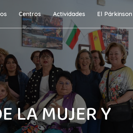
mos
Centros
Actividades
El Párkinson
E LA MUJER Y