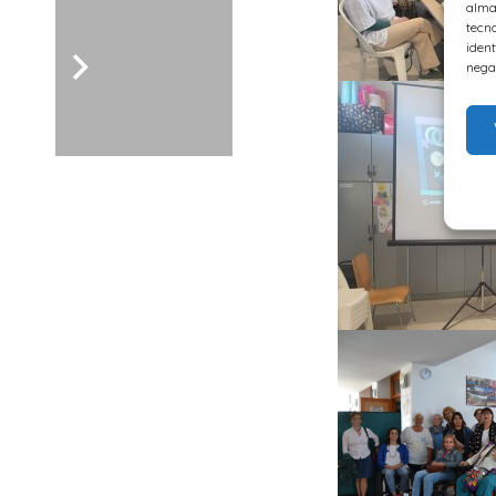
alma
tecn
ident
nega