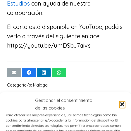
Estudios
con ayuda de nuestra
colaboración.
El corto está disponible en YouTube, podéis
verlo a través del siguiente enlace:
https://youtu.be/umDSbJ7aivs
Categoría/s:
Malaga
Gestionar el consentimiento
de las cookies
Jornada formativa
Tallar formativo
Para ofrecer las mejores experiencias, utilizamos tecnologías como las
a los estudiantes de
sobre primeros
cookies para almacenar y/o acceder a la información del dispositivo. El
Terapia
auxilios
consentimiento de estas tecnologías nos permitirá procesar datos como el
Ocupacional
comportamiento de navegación o las identificaciones únicas en este sitio.