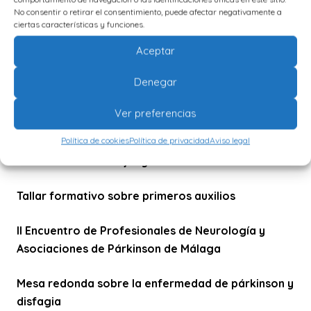
No consentir o retirar el consentimiento, puede afectar negativamente a
ciertas características y funciones.
MÁS ARTÍCULOS
Aceptar
Comunidad y Solidaridad en la Lucha contra el
Denegar
Párkinson
Ver preferencias
Feliz Navidad y Próspero Año Nuevo
Política de cookies
Política de privacidad
Aviso legal
Sexualidad de la mujer y Párkinson.
Tallar formativo sobre primeros auxilios
II Encuentro de Profesionales de Neurología y
Asociaciones de Párkinson de Málaga
Mesa redonda sobre la enfermedad de párkinson y
disfagia